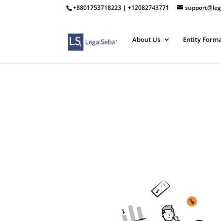
+8801753718223 | +12082743771
support@leg
About Us
Entity Form