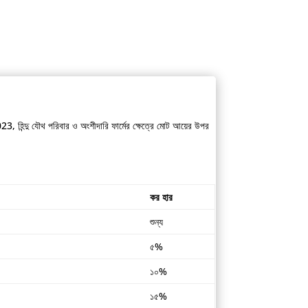
্দু যৌথ পরিবার ও অংশীদারি ফার্মের ক্ষেত্রে মোট আয়ের উপর
কর হার
শুন্য
৫%
১০%
১৫%