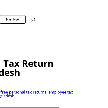
Start Now
 Tax Return
adesh
-free personal tax returns, employee tax
ngladesh.