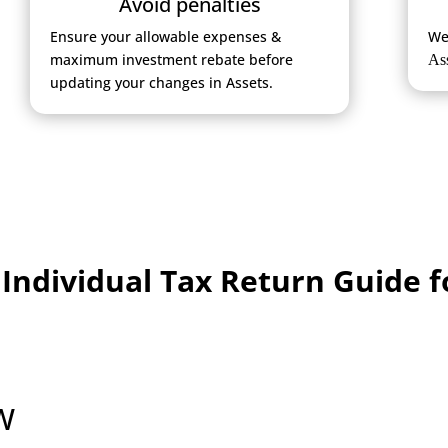
Avoid penalties
Ensure your allowable expenses &
We
maximum investment rebate before
Ass
updating your changes in Assets.
Individual Tax Return Guide f
W