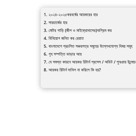
২০২৪-২০২৫
করবর্ষের আয়করের হার
সারচার্জের হার
মোটর গাড়ি (জীপ ও মাইক্রোবাসের)অগ্রিম কর
বিনিয়োগ জনিত কর রেয়াত
বাংলাদেশে প্রচলিত সঞ্চয়পত্র সমূহের উল্লেখযোগ্য বিষয় সমূহ
গৃহ সম্পত্তি ভাড়ার আয়
যে সমস্ত কারনে আয়কর রিটার্ন প্রসেস / অডিট / পুনঃরায় উন্মো
আয়কর রিটার্ন দাখিল না করিলে কি হয়?