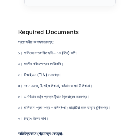
Required Documents
প্রয়োজনীয় কাগজপত্রসমূহ:
১। মালিকের সত্যায়িত ছবি – ০৩ (তিন) কপি।
২। জাতীয় পরিচয়পত্রের ফটোকপি।
৩। টিআইএন (TIN) সনদপত্র।
৪। ফোন নম্বর, ইমেইল ঠিকানা, বর্তমান ও স্থায়ী ঠিকানা।
৫। এনবিআর কর্তৃক প্রদত্ত ট্যাক্স ক্লিয়ারেন্স সনদপত্র।
৬। মালিকানা প্রমাণপত্র – দলিল/পর্চা; ভাড়াটিয়া হলে ভাড়ার চুক্তিপত্র।
৭। বিদ্যুৎ বিলের কপি।
অতিরিক্তভাবে (প্রযোজ্য ক্ষেত্রে):