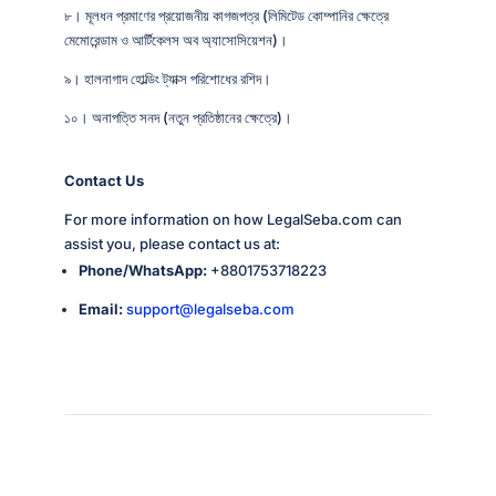
৮। মূলধন প্রমাণের প্রয়োজনীয় কাগজপত্র (লিমিটেড কোম্পানির ক্ষেত্রে
মেমোরেন্ডাম ও আর্টিকেলস অব অ্যাসোসিয়েশন)।
৯। হালনাগাদ হোল্ডিং ট্যাক্স পরিশোধের রশিদ।
১০। অনাপত্তি সনদ (নতুন প্রতিষ্ঠানের ক্ষেত্রে)।
Contact Us
For more information on how LegalSeba.com can
assist you, please contact us at:
Phone/WhatsApp:
+8801753718223
Email:
support@legalseba.com