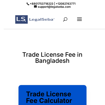
+8801753718223 | +12082743771
support@legalseba.com
Trade License Fee in
Bangladesh
Trade License
Fee Calculator